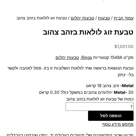
עמוד הבית
/
טבעות
/
טבעות יהלום
/ טבעת זוג לולאות בזהב צהוב
טבעת זוג לולאות בזהב צהוב
$
1,001.00
מק"ט
1548A
קטגוריות
Rings
,
טבעות יהלום
טבעת הנושאת בראשה שתי לולאות השלובות זו בזו. סמל לאהבה ולקשר
בל- ינתק
Metal-
זהב צהוב 18 קראט
30 יהלומים צהובים במשקל כולל 0.30 קראט
Metal-
כמות של טבעת זוג לולאות בזהב צהוב
הוספה לסל
מחפש מידע נוסף
מכיוון שרוב התכשיטים שלי מיוצרים בעבודת יד, ייתכן שיבחינו בהבדלים