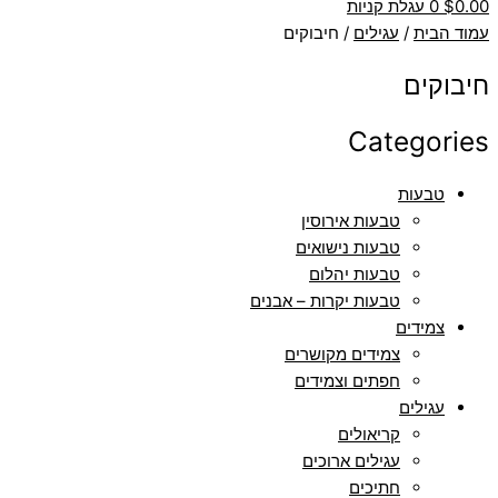
0.00
$
0
עגלת קניות
עמוד הבית
/
עגילים
/ חיבוקים
חיבוקים
Categories
טבעות
טבעות אירוסין
טבעות נישואים
טבעות יהלום
טבעות יקרות – אבנים
צמידים
צמידים מקושרים
חפתים וצמידים
עגילים
קריאולים
עגילים ארוכים
חתיכים