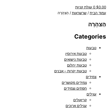
0.00
$
0
עגלת קניות
עמוד הבית
/
שרשראות
/ הַצהָרָה
הַצהָרָה
Categories
טבעות
טבעות אירוסין
טבעות נישואים
טבעות יהלום
טבעות יקרות – אבנים
צמידים
צמידים מקושרים
חפתים וצמידים
עגילים
קריאולים
עגילים ארוכים