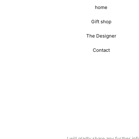
home
Gift shop
The Designer
Contact
I will gladly share any further i