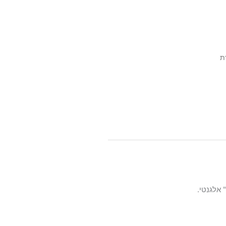
ת
 אלגנטי.