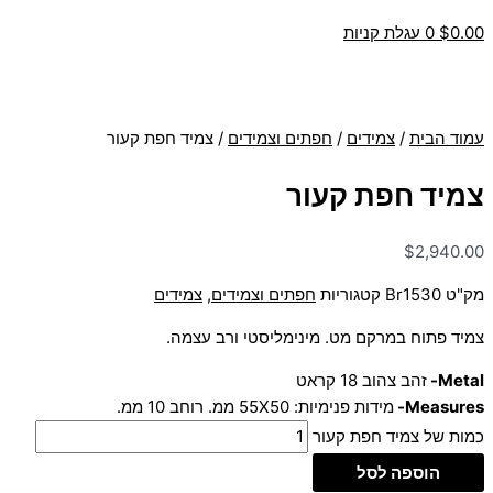
0.00
$
0
עגלת קניות
עמוד הבית
/
צמידים
/
חפתים וצמידים
/ צמיד חפת קעור
צמיד חפת קעור
$
2,940.00
מק"ט
Br1530
קטגוריות
חפתים וצמידים
,
צמידים
צמיד פתוח במרקם מט. מינימליסטי ורב עצמה.
Metal-
זהב צהוב 18 קראט
Measures-
מידות פנימיות: 55X50 ממ. רוחב 10 ממ.
כמות של צמיד חפת קעור
הוספה לסל