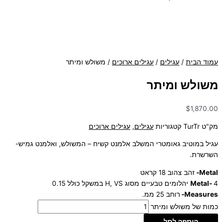
עמוד הבית
/
עגילים
/
עגילים ארוכים
/ משולש ומיתר
משולש ומיתר
$
1,870.00
מק"ט
TurTr
קטגוריות
עגילים
,
עגילים ארוכים
עגיל במוטיב גאומטרי המשלב אלמנט קשיח – המשולש, ואלמנט גמיש-
השרשרת.
Metal-
זהב צהוב 18 קראט
4 יהלומים טבעיים מסוג H, VS במשקל כולל 0.15
Metal-
Measures-
רוחב 25 ממ.
כמות של משולש ומיתר
הוספה לסל